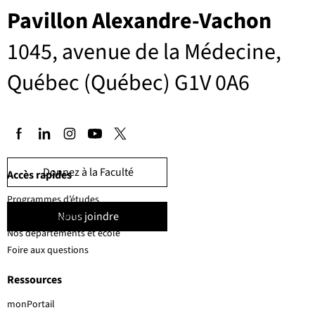
Pavillon Alexandre-Vachon
1045, avenue de la Médecine,
Québec (Québec) G1V 0A6
Donnez à la Faculté
Accès rapides
Programmes d’études
Nous joindre
Corps professoral
Nos départements et école
Foire aux questions
Ressources
monPortail